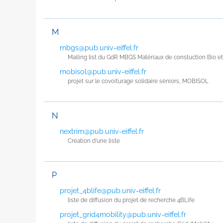
M
mbgs@pub.univ-eiffel.fr
Mailing list du GdR MBGS Matériaux de constuction Bio e
mobisol@pub.univ-eiffel.fr
projet sur le covoiturage solidaire séniors, MOBISOL
N
nextrim@pub.univ-eiffel.fr
Création d’une liste
P
projet_4blife@pub.univ-eiffel.fr
liste de diffusion du projet de recherche 4BLife
projet_grid4mobility@pub.univ-eiffel.fr