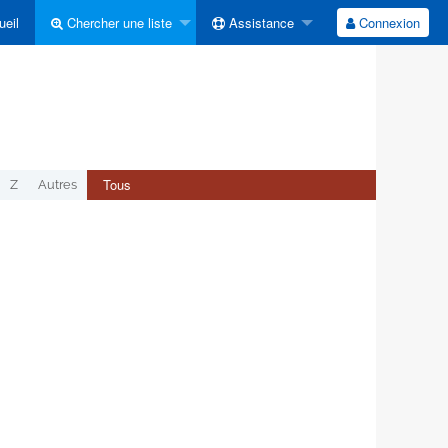
eil
Chercher une liste
Assistance
Connexion
Tous
Z
Autres