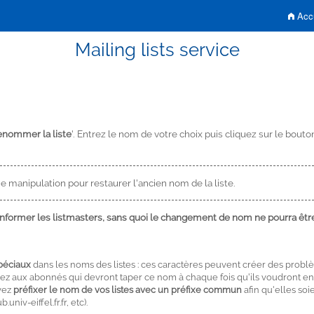
Accu
Mailing lists service
nommer la liste
'. Entrez le nom de votre choix puis cliquez sur le bo
me manipulation pour restaurer l'ancien nom de la liste.
former les listmasters, sans quoi le changement de nom ne pourra être 
spéciaux
dans les noms des listes : ces caractères peuvent créer des probl
ez aux abonnés qui devront taper ce nom à chaque fois qu'ils voudront env
uvez
préfixer le nom de vos listes avec un préfixe commun
afin qu'elles soi
univ-eiffel.fr.fr
, etc).