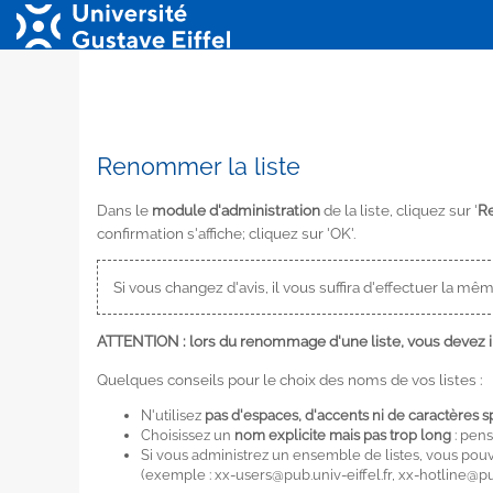
Renommer la liste
Dans le
module d'administration
de la liste, cliquez sur '
Re
confirmation s'affiche; cliquez sur 'OK'.
Si vous changez d'avis, il vous suffira d'effectuer la mê
ATTENTION : lors du renommage d'une liste, vous devez in
Quelques conseils pour le choix des noms de vos listes :
N'utilisez
pas d'espaces, d'accents ni de caractères 
Choisissez un
nom explicite mais pas trop long
: pens
Si vous administrez un ensemble de listes, vous po
(exemple :
xx-users@pub.univ-eiffel.fr, xx-hotline@pub.