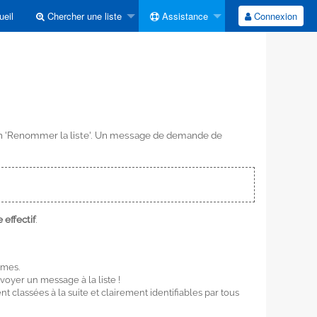
eil
Chercher une liste
Assistance
Connexion
uton 'Renommer la liste'. Un message de demande de
effectif
.
èmes.
oyer un message à la liste !
ent classées à la suite et clairement identifiables par tous